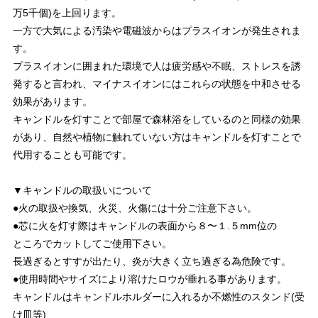
万5千個)を上回ります。
一方で大気による汚染や電磁波からはプラスイオンが発生されま
す。
プラスイオンに囲まれた環境で人は疲労感や不眠、ストレスを誘
発すると言われ、マイナスイオンにはこれらの状態を中和させる
効果があります。
キャンドルを灯すことで部屋で森林浴をしているのと同様の効果
があり、自然や植物に触れていない方はキャンドルを灯すことで
代用することも可能です。
▼キャンドルの取扱いについて
●火の取扱や換気、火災、火傷には十分ご注意下さい。
●芯に火を灯す際はキャンドルの表面から８〜１.５mm位の
ところでカットしてご使用下さい。
長過ぎるとすすが出たり、炎が大きく立ち過ぎる為危険です。
●使用時間やサイズにより溶けたロウが垂れる事があります。
キャンドルはキャンドルホルダーに入れるか不燃性のスタンド(受
け皿等)