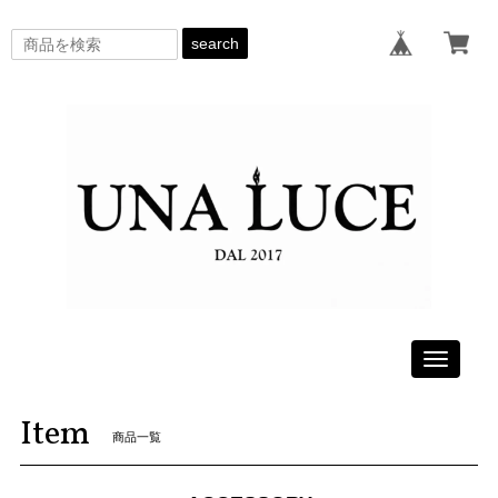
search
Toggle
navigati
Item
商品一覧