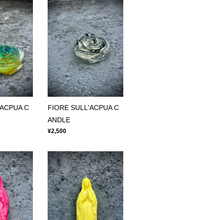
'ACPUA C
FIORE SULL'ACPUA C
ANDLE
¥2,500