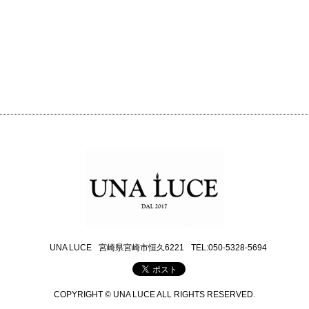
UNA LUCE
宮崎県宮崎市恒久6221
TEL:050-5328-5694
COPYRIGHT © UNA LUCE ALL RIGHTS RESERVED.