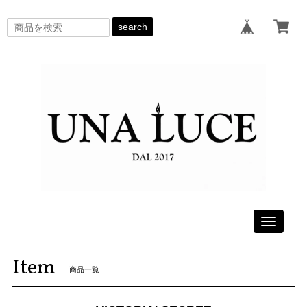
search
Toggle
navigati
Item
商品一覧