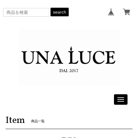
search
Toggle
navigati
Item
商品一覧