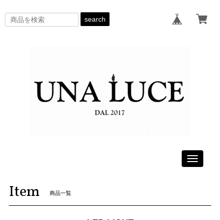
search
Toggle
navigati
Item
商品一覧