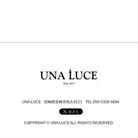
UNA LUCE
宮崎県宮崎市恒久6221
TEL:050-5328-5694
COPYRIGHT © UNA LUCE ALL RIGHTS RESERVED.