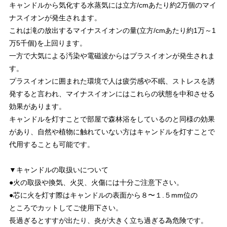
キャンドルから気化する水蒸気には立方/cmあたり約2万個のマイ
ナスイオンが発生されます。
これは滝の放出するマイナスイオンの量(立方/cmあたり約1万～1
万5千個)を上回ります。
一方で大気による汚染や電磁波からはプラスイオンが発生されま
す。
プラスイオンに囲まれた環境で人は疲労感や不眠、ストレスを誘
発すると言われ、マイナスイオンにはこれらの状態を中和させる
効果があります。
キャンドルを灯すことで部屋で森林浴をしているのと同様の効果
があり、自然や植物に触れていない方はキャンドルを灯すことで
代用することも可能です。
▼キャンドルの取扱いについて
●火の取扱や換気、火災、火傷には十分ご注意下さい。
●芯に火を灯す際はキャンドルの表面から８〜１.５mm位の
ところでカットしてご使用下さい。
長過ぎるとすすが出たり、炎が大きく立ち過ぎる為危険です。