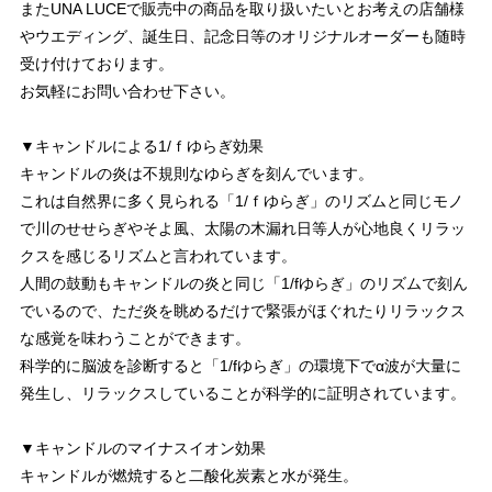
またUNA LUCEで販売中の商品を取り扱いたいとお考えの店舗様
やウエディング、誕生日、記念日等のオリジナルオーダーも随時
受け付けております。
お気軽にお問い合わせ下さい。
▼キャンドルによる1/ｆゆらぎ効果
キャンドルの炎は不規則なゆらぎを刻んでいます。
これは自然界に多く見られる「1/ｆゆらぎ」のリズムと同じモノ
で川のせせらぎやそよ風、太陽の木漏れ日等人が心地良くリラッ
クスを感じるリズムと言われています。
人間の鼓動もキャンドルの炎と同じ「1/fゆらぎ」のリズムで刻ん
でいるので、ただ炎を眺めるだけで緊張がほぐれたりリラックス
な感覚を味わうことができます。
科学的に脳波を診断すると「1/fゆらぎ」の環境下でα波が大量に
発生し、リラックスしていることが科学的に証明されています。
▼キャンドルのマイナスイオン効果
キャンドルが燃焼すると二酸化炭素と水が発生。