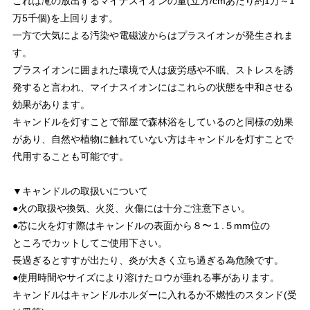
これは滝の放出するマイナスイオンの量(立方/cmあたり約1万～1
万5千個)を上回ります。
一方で大気による汚染や電磁波からはプラスイオンが発生されま
す。
プラスイオンに囲まれた環境で人は疲労感や不眠、ストレスを誘
発すると言われ、マイナスイオンにはこれらの状態を中和させる
効果があります。
キャンドルを灯すことで部屋で森林浴をしているのと同様の効果
があり、自然や植物に触れていない方はキャンドルを灯すことで
代用することも可能です。
▼キャンドルの取扱いについて
●火の取扱や換気、火災、火傷には十分ご注意下さい。
●芯に火を灯す際はキャンドルの表面から８〜１.５mm位の
ところでカットしてご使用下さい。
長過ぎるとすすが出たり、炎が大きく立ち過ぎる為危険です。
●使用時間やサイズにより溶けたロウが垂れる事があります。
キャンドルはキャンドルホルダーに入れるか不燃性のスタンド(受