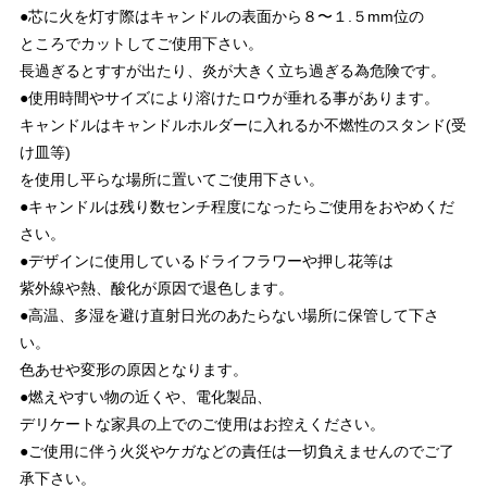
●芯に火を灯す際はキャンドルの表面から８〜１.５mm位の
ところでカットしてご使用下さい。
長過ぎるとすすが出たり、炎が大きく立ち過ぎる為危険です。
●使用時間やサイズにより溶けたロウが垂れる事があります。
キャンドルはキャンドルホルダーに入れるか不燃性のスタンド(受
け皿等)
を使用し平らな場所に置いてご使用下さい。
●キャンドルは残り数センチ程度になったらご使用をおやめくだ
さい。
●デザインに使用しているドライフラワーや押し花等は
紫外線や熱、酸化が原因で退色します。
●高温、多湿を避け直射日光のあたらない場所に保管して下さ
い。
色あせや変形の原因となります。
●燃えやすい物の近くや、電化製品、
デリケートな家具の上でのご使用はお控えください。
●ご使用に伴う火災やケガなどの責任は一切負えませんのでご了
承下さい。