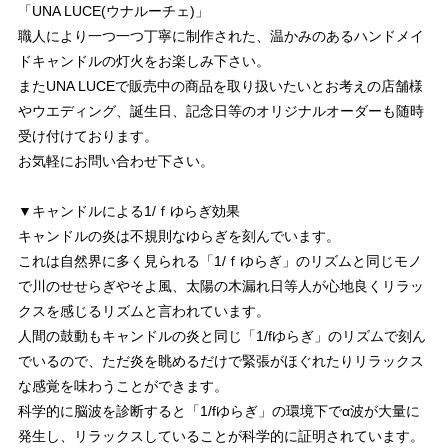
「UNA LUCE(ウナルーチェ)」
職人により一つ一つ丁寧に制作された、温かみのあるハンドメイ
ドキャンドルの灯火をお楽しみ下さい。
またUNA LUCEで販売中の商品を取り扱いたいとお考えの店舗様
やウエディング、誕生日、記念日等のオリジナルオーダーも随時
受け付けております。
お気軽にお問い合わせ下さい。
▼キャンドルによる1/ｆゆらぎ効果
キャンドルの炎は不規則なゆらぎを刻んでいます。
これは自然界に多く見られる「1/ｆゆらぎ」のリズムと同じモノ
で川のせせらぎやそよ風、太陽の木漏れ日等人が心地良くリラッ
クスを感じるリズムと言われています。
人間の鼓動もキャンドルの炎と同じ「1/fゆらぎ」のリズムで刻ん
でいるので、ただ炎を眺めるだけで緊張がほぐれたりリラックス
な感覚を味わうことができます。
科学的に脳波を診断すると「1/fゆらぎ」の環境下でα波が大量に
発生し、リラックスしていることが科学的に証明されています。